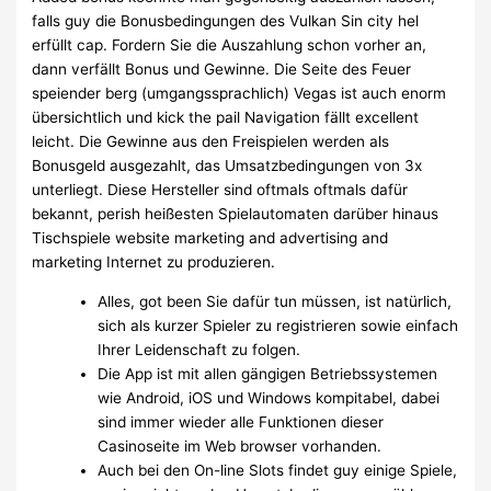
falls guy die Bonusbedingungen des Vulkan Sin city hel
erfüllt cap. Fordern Sie die Auszahlung schon vorher an,
dann verfällt Bonus und Gewinne. Die Seite des Feuer
speiender berg (umgangssprachlich) Vegas ist auch enorm
übersichtlich und kick the pail Navigation fällt excellent
leicht. Die Gewinne aus den Freispielen werden als
Bonusgeld ausgezahlt, das Umsatzbedingungen von 3x
unterliegt. Diese Hersteller sind oftmals oftmals dafür
bekannt, perish heißesten Spielautomaten darüber hinaus
Tischspiele website marketing and advertising and
marketing Internet zu produzieren.
Alles, got been Sie dafür tun müssen, ist natürlich,
sich als kurzer Spieler zu registrieren sowie einfach
Ihrer Leidenschaft zu folgen.
Die App ist mit allen gängigen Betriebssystemen
wie Android, iOS und Windows kompitabel, dabei
sind immer wieder alle Funktionen dieser
Casinoseite im Web browser vorhanden.
Auch bei den On-line Slots findet guy einige Spiele,