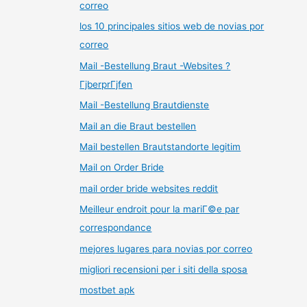
correo
los 10 principales sitios web de novias por
correo
Mail -Bestellung Braut -Websites ?
ГјberprГјfen
Mail -Bestellung Brautdienste
Mail an die Braut bestellen
Mail bestellen Brautstandorte legitim
Mail on Order Bride
mail order bride websites reddit
Meilleur endroit pour la mariГ©e par
correspondance
mejores lugares para novias por correo
migliori recensioni per i siti della sposa
mostbet apk