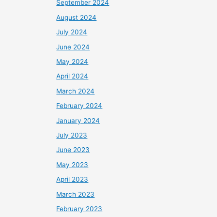
September 2024
August 2024
July 2024
June 2024
May 2024
April 2024
March 2024
February 2024
January 2024
July 2023
June 2023
May 2023
April 2023
March 2023
February 2023