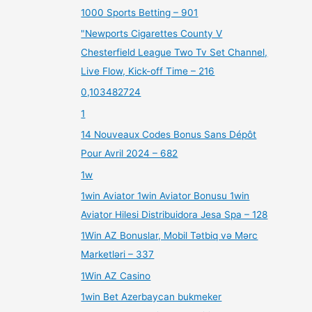
1000 Sports Betting – 901
"Newports Cigarettes County V
Chesterfield League Two Tv Set Channel,
Live Flow, Kick-off Time – 216
0,103482724
1
14 Nouveaux Codes Bonus Sans Dépôt
Pour Avril 2024 – 682
1w
1win Aviator 1win Aviator Bonusu 1win
Aviator Hilesi Distribuidora Jesa Spa – 128
1Win AZ Bonuslar, Mobil Tətbiq və Mərc
Marketləri – 337
1Win AZ Casino
1win Bet Azerbaycan bukmeker