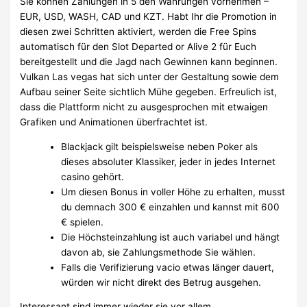
Sie können Zahlungen in 5 den Währungen vornehmen –
EUR, USD, WASH, CAD und KZT. Habt Ihr die Promotion in
diesen zwei Schritten aktiviert, werden die Free Spins
automatisch für den Slot Departed or Alive 2 für Euch
bereitgestellt und die Jagd nach Gewinnen kann beginnen.
Vulkan Las vegas hat sich unter der Gestaltung sowie dem
Aufbau seiner Seite sichtlich Mühe gegeben. Erfreulich ist,
dass die Plattform nicht zu ausgesprochen mit etwaigen
Grafiken und Animationen überfrachtet ist.
Blackjack gilt beispielsweise neben Poker als
dieses absoluter Klassiker, jeder in jedes Internet
casino gehört.
Um diesen Bonus in voller Höhe zu erhalten, musst
du demnach 300 € einzahlen und kannst mit 600
€ spielen.
Die Höchsteinzahlung ist auch variabel und hängt
davon ab, sie Zahlungsmethode Sie wählen.
Falls die Verifizierung vacio etwas länger dauert,
würden wir nicht direkt des Betrug ausgehen.
Interessant sind immer wieder sie vor allem