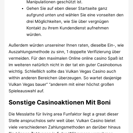
Manipulationen geschützt ist.
Gehen Sie auf eben dieser Startseite ganz
aufgrund unten und wählen Sie eine vonseiten den
drei Möglichkeiten, wie Sie über vergnügen
Kontakt zu ihrem Kundendienst aufnehmen
würden.
Außerdem würden unsereiner Ihnen raten, dieselbe Ein-, wie
Auszahlungsmethode zu sinn, 1 doppelte Verifizierung über
vermeiden. Für den maximalen Online online casino Spaß ist
im weiteren natürlich nicht in der tat ein guter Casinobonus
wichtig. Schließlich sollte das Vulkan Vegas Casino auch
within anderen Bereichen überzeugen. So wartet dasjenige
Vulkan Vegas bauer” “anderem mit einer höchst großen
Spieleauswahl auf.
Sonstige Casinoaktionen Mit Boni
Die Messlatte für living area Funfaktor liegt a great dieser
Stelle anspruchslos sehr weit über. Vulkan Casino bietet
viele verschiedenen Zahlungsmethoden an darüber hinaus