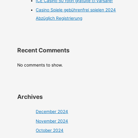
ICE Casino 50 rotiri gratuite ci vărsare!
Casino Spiele gebührenfrei spielen 2024
Abzüglich Registrierung
Recent Comments
No comments to show.
Archives
December 2024
November 2024
October 2024