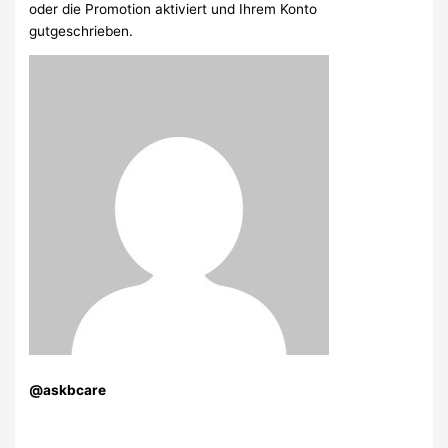
oder die Promotion aktiviert und Ihrem Konto
gutgeschrieben.
@askbcare