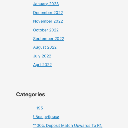
January 2023
December 2022
November 2022
October 2022
September 2022
August 2022
July 2022
April 2022
Categories
– 195
! Без рубрики
"100% Deposit Match Upwards To R1,