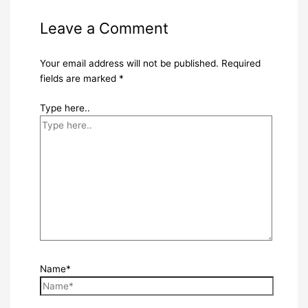
Leave a Comment
Your email address will not be published.
Required
fields are marked
*
Type here..
Name*