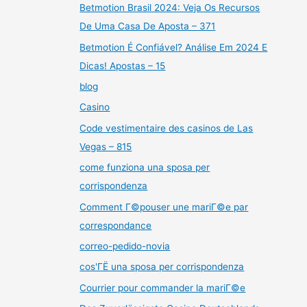
Betmotion Brasil 2024: Veja Os Recursos
De Uma Casa De Aposta – 371
Betmotion É Confiável? Análise Em 2024 E
Dicas! Apostas – 15
blog
Casino
Code vestimentaire des casinos de Las
Vegas – 815
come funziona una sposa per
corrispondenza
Comment Г©pouser une mariГ©e par
correspondance
correo-pedido-novia
cos'ГЁ una sposa per corrispondenza
Courrier pour commander la mariГ©e