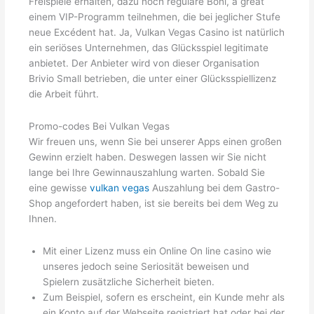
Freispiele erhalten, dazu noch reguläre Boni, a great
einem VIP-Programm teilnehmen, die bei jeglicher Stufe
neue Excédent hat. Ja, Vulkan Vegas Casino ist natürlich
ein seriöses Unternehmen, das Glücksspiel legitimate
anbietet. Der Anbieter wird von dieser Organisation
Brivio Small betrieben, die unter einer Glücksspiellizenz
die Arbeit führt.
Promo-codes Bei Vulkan Vegas
Wir freuen uns, wenn Sie bei unserer Apps einen großen
Gewinn erzielt haben. Deswegen lassen wir Sie nicht
lange bei Ihre Gewinnauszahlung warten. Sobald Sie
eine gewisse
vulkan vegas
Auszahlung bei dem Gastro-
Shop angefordert haben, ist sie bereits bei dem Weg zu
Ihnen.
Mit einer Lizenz muss ein Online On line casino wie
unseres jedoch seine Seriosität beweisen und
Spielern zusätzliche Sicherheit bieten.
Zum Beispiel, sofern es erscheint, ein Kunde mehr als
ein Konto auf der Webseite registriert hat oder bei der