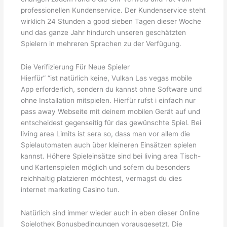
professionellen Kundenservice. Der Kundenservice steht
wirklich 24 Stunden a good sieben Tagen dieser Woche
und das ganze Jahr hindurch unseren geschätzten
Spielern in mehreren Sprachen zu der Verfügung.
Die Verifizierung Für Neue Spieler
Hierfür” “ist natürlich keine, Vulkan Las vegas mobile
App erforderlich, sondern du kannst ohne Software und
ohne Installation mitspielen. Hierfür rufst i einfach nur
pass away Webseite mit deinem mobilen Gerät auf und
entscheidest gegenseitig für das gewünschte Spiel. Bei
living area Limits ist sera so, dass man vor allem die
Spielautomaten auch über kleineren Einsätzen spielen
kannst. Höhere Spieleinsätze sind bei living area Tisch-
und Kartenspielen möglich und sofern du besonders
reichhaltig platzieren möchtest, vermagst du dies
internet marketing Casino tun.
Natürlich sind immer wieder auch in eben dieser Online
Spielothek Bonusbedingungen vorausgesetzt. Die