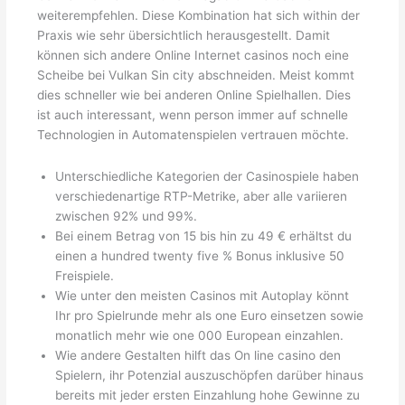
weiterempfehlen. Diese Kombination hat sich within der
Praxis wie sehr übersichtlich herausgestellt. Damit
können sich andere Online Internet casinos noch eine
Scheibe bei Vulkan Sin city abschneiden. Meist kommt
dies schneller wie bei anderen Online Spielhallen. Dies
ist auch interessant, wenn person immer auf schnelle
Technologien in Automatenspielen vertrauen möchte.
Unterschiedliche Kategorien der Casinospiele haben
verschiedenartige RTP-Metrike, aber alle variieren
zwischen 92% und 99%.
Bei einem Betrag von 15 bis hin zu 49 € erhältst du
einen a hundred twenty five % Bonus inklusive 50
Freispiele.
Wie unter den meisten Casinos mit Autoplay könnt
Ihr pro Spielrunde mehr als one Euro einsetzen sowie
monatlich mehr wie one 000 European einzahlen.
Wie andere Gestalten hilft das On line casino den
Spielern, ihr Potenzial auszuschöpfen darüber hinaus
bereits mit jeder ersten Einzahlung hohe Gewinne zu