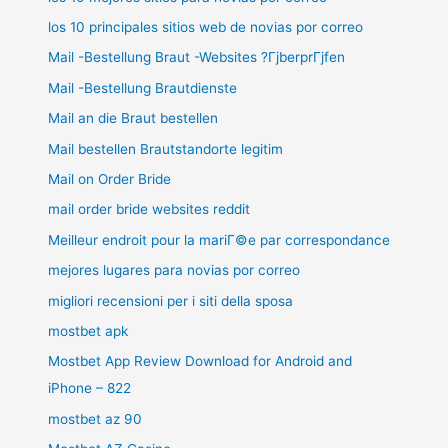
los 10 principales sitios web de novias por correo
Mail -Bestellung Braut -Websites ?ГјberprГјfen
Mail -Bestellung Brautdienste
Mail an die Braut bestellen
Mail bestellen Brautstandorte legitim
Mail on Order Bride
mail order bride websites reddit
Meilleur endroit pour la mariГ©e par correspondance
mejores lugares para novias por correo
migliori recensioni per i siti della sposa
mostbet apk
Mostbet App Review Download for Android and
iPhone – 822
mostbet az 90