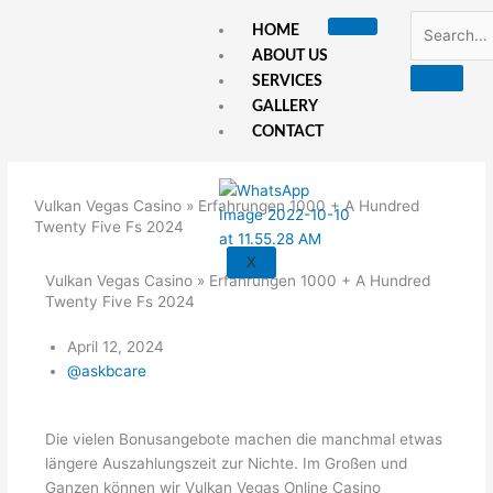
Skip
HOME
to
ABOUT US
content
SERVICES
GALLERY
CONTACT
Vulkan Vegas Casino » Erfahrungen 1000 + A Hundred
Twenty Five Fs 2024
X
Vulkan Vegas Casino » Erfahrungen 1000 + A Hundred
Twenty Five Fs 2024
April 12, 2024
@askbcare
Die vielen Bonusangebote machen die manchmal etwas
längere Auszahlungszeit zur Nichte. Im Großen und
Ganzen können wir Vulkan Vegas Online Casino