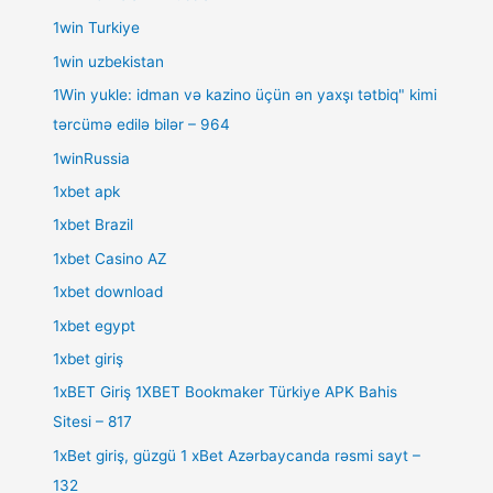
1win Turkiye
1win uzbekistan
1Win yukle: idman və kazino üçün ən yaxşı tətbiq" kimi
tərcümə edilə bilər – 964
1winRussia
1xbet apk
1xbet Brazil
1xbet Casino AZ
1xbet download
1xbet egypt
1xbet giriş
1xBET Giriş 1XBET Bookmaker Türkiye APK Bahis
Sitesi – 817
1xBet giriş, güzgü 1 xBet Azərbaycanda rəsmi sayt –
132