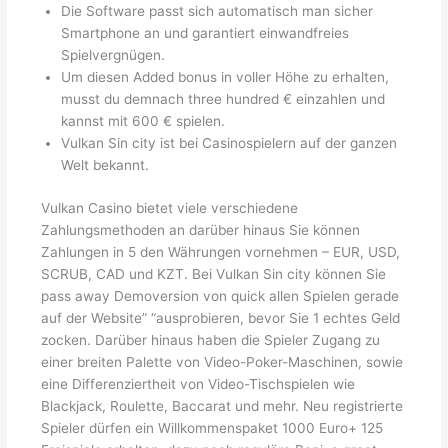
Die Software passt sich automatisch man sicher
Smartphone an und garantiert einwandfreies
Spielvergnügen.
Um diesen Added bonus in voller Höhe zu erhalten,
musst du demnach three hundred € einzahlen und
kannst mit 600 € spielen.
Vulkan Sin city ist bei Casinospielern auf der ganzen
Welt bekannt.
Vulkan Casino bietet viele verschiedene
Zahlungsmethoden an darüber hinaus Sie können
Zahlungen in 5 den Währungen vornehmen – EUR, USD,
SCRUB, CAD und KZT. Bei Vulkan Sin city können Sie
pass away Demoversion von quick allen Spielen gerade
auf der Website” “ausprobieren, bevor Sie 1 echtes Geld
zocken. Darüber hinaus haben die Spieler Zugang zu
einer breiten Palette von Video-Poker-Maschinen, sowie
eine Differenziertheit von Video-Tischspielen wie
Blackjack, Roulette, Baccarat und mehr. Neu registrierte
Spieler dürfen ein Willkommenspaket 1000 Euro+ 125