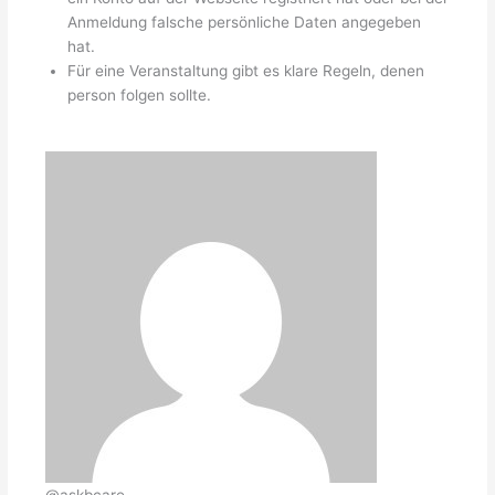
Anmeldung falsche persönliche Daten angegeben
hat.
Für eine Veranstaltung gibt es klare Regeln, denen
person folgen sollte.