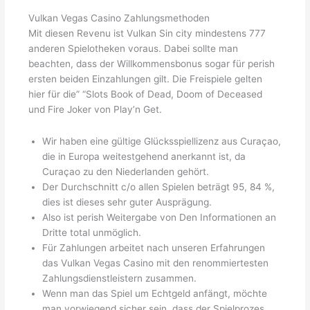
Vulkan Vegas Casino Zahlungsmethoden
Mit diesen Revenu ist Vulkan Sin city mindestens 777
anderen Spielotheken voraus. Dabei sollte man
beachten, dass der Willkommensbonus sogar für perish
ersten beiden Einzahlungen gilt. Die Freispiele gelten
hier für die” “Slots Book of Dead, Doom of Deceased
und Fire Joker von Play’n Get.
Wir haben eine gültige Glücksspiellizenz aus Curaçao,
die in Europa weitestgehend anerkannt ist, da
Curaçao zu den Niederlanden gehört.
Der Durchschnitt c/o allen Spielen beträgt 95, 84 %,
dies ist dieses sehr guter Ausprägung.
Also ist perish Weitergabe von Den Informationen an
Dritte total unmöglich.
Für Zahlungen arbeitet nach unseren Erfahrungen
das Vulkan Vegas Casino mit den renommiertesten
Zahlungsdienstleistern zusammen.
Wenn man das Spiel um Echtgeld anfängt, möchte
man vorwiegend sicher sein, dass der Spielprozes